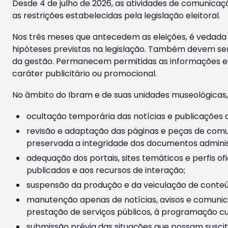
Desde 4 de julho de 2026, as atividades de comunicaçã
as restrições estabelecidas pela legislação eleitoral.
Nos três meses que antecedem as eleições, é vedada a
hipóteses previstas na legislação. Também devem ser
da gestão. Permanecem permitidas as informações est
caráter publicitário ou promocional.
No âmbito do Ibram e de suas unidades museológicas,
ocultação temporária das notícias e publicações a
revisão e adaptação das páginas e peças de comu
preservada a integridade dos documentos administ
adequação dos portais, sites temáticos e perfis ofi
publicados e aos recursos de interação;
suspensão da produção e da veiculação de conteúd
manutenção apenas de notícias, avisos e comunica
prestação de serviços públicos, à programação cul
submissão prévia das situações que possam suscita