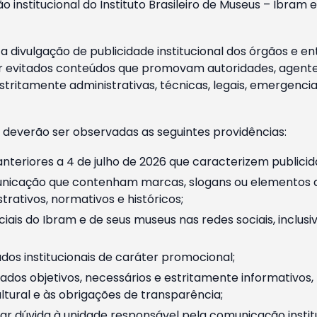
o institucional do Instituto Brasileiro de Museus – Ibra
 divulgação de publicidade institucional dos órgãos e en
 evitados conteúdos que promovam autoridades, agentes 
ritamente administrativas, técnicas, legais, emergencia
 deverão ser observadas as seguintes providências:
nteriores a 4 de julho de 2026 que caracterizem publicid
nicação que contenham marcas, slogans ou elementos da 
rativos, normativos e históricos;
ciais do Ibram e de seus museus nas redes sociais, inclus
os institucionais de caráter promocional;
dos objetivos, necessários e estritamente informativos
tural e às obrigações de transparência;
r dúvida à unidade responsável pela comunicação instituci