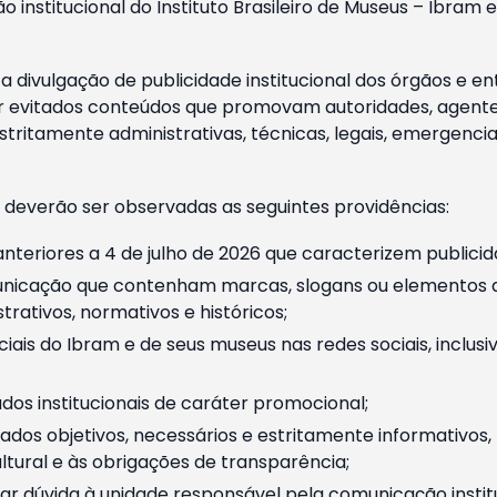
o institucional do Instituto Brasileiro de Museus – Ibra
 divulgação de publicidade institucional dos órgãos e en
 evitados conteúdos que promovam autoridades, agentes 
ritamente administrativas, técnicas, legais, emergencia
 deverão ser observadas as seguintes providências:
nteriores a 4 de julho de 2026 que caracterizem publicid
nicação que contenham marcas, slogans ou elementos da 
rativos, normativos e históricos;
ciais do Ibram e de seus museus nas redes sociais, inclus
os institucionais de caráter promocional;
dos objetivos, necessários e estritamente informativos
tural e às obrigações de transparência;
r dúvida à unidade responsável pela comunicação instituci