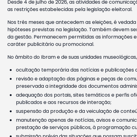
Desde 4 de julho de 2026, as atividades de comunicaçã
as restrições estabelecidas pela legislação eleitoral.
Nos três meses que antecedem as eleições, é vedada a
hipóteses previstas na legislação. Também devem ser
da gestão. Permanecem permitidas as informações est
caráter publicitário ou promocional.
No âmbito do Ibram e de suas unidades museológicas,
ocultação temporária das notícias e publicações a
revisão e adaptação das páginas e peças de comu
preservada a integridade dos documentos administ
adequação dos portais, sites temáticos e perfis ofi
publicados e aos recursos de interação;
suspensão da produção e da veiculação de conteúd
manutenção apenas de notícias, avisos e comunica
prestação de serviços públicos, à programação cul
submissão prévia das situações que possam suscita