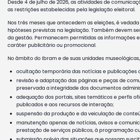
Desde 4 de julho de 2026, as atividades de comunicaçã
as restrições estabelecidas pela legislação eleitoral.
Nos três meses que antecedem as eleições, é vedada a
hipóteses previstas na legislação. Também devem ser
da gestão. Permanecem permitidas as informações est
caráter publicitário ou promocional.
No âmbito do Ibram e de suas unidades museológicas,
ocultação temporária das notícias e publicações a
revisão e adaptação das páginas e peças de comu
preservada a integridade dos documentos administ
adequação dos portais, sites temáticos e perfis ofi
publicados e aos recursos de interação;
suspensão da produção e da veiculação de conteúd
manutenção apenas de notícias, avisos e comunica
prestação de serviços públicos, à programação cul
submissão prévia das situações que possam suscita