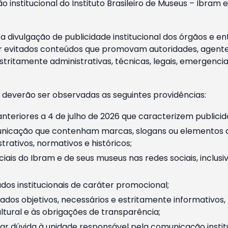
o institucional do Instituto Brasileiro de Museus – Ibra
 divulgação de publicidade institucional dos órgãos e en
 evitados conteúdos que promovam autoridades, agentes 
ritamente administrativas, técnicas, legais, emergencia
 deverão ser observadas as seguintes providências:
nteriores a 4 de julho de 2026 que caracterizem publicid
nicação que contenham marcas, slogans ou elementos da 
rativos, normativos e históricos;
ciais do Ibram e de seus museus nas redes sociais, inclus
os institucionais de caráter promocional;
dos objetivos, necessários e estritamente informativos
tural e às obrigações de transparência;
r dúvida à unidade responsável pela comunicação instituci