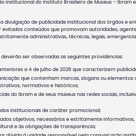
o institucional do Instituto Brasileiro de Museus – Ibra
 divulgação de publicidade institucional dos órgãos e en
 evitados conteúdos que promovam autoridades, agentes 
ritamente administrativas, técnicas, legais, emergencia
 deverão ser observadas as seguintes providências:
nteriores a 4 de julho de 2026 que caracterizem publicid
nicação que contenham marcas, slogans ou elementos da 
rativos, normativos e históricos;
ciais do Ibram e de seus museus nas redes sociais, inclus
os institucionais de caráter promocional;
dos objetivos, necessários e estritamente informativos
tural e às obrigações de transparência;
r dúvida à unidade responsável pela comunicação instituci