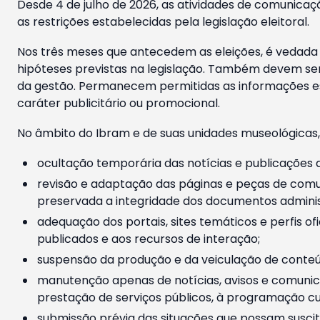
Desde 4 de julho de 2026, as atividades de comunicaçã
as restrições estabelecidas pela legislação eleitoral.
Nos três meses que antecedem as eleições, é vedada a
hipóteses previstas na legislação. Também devem ser
da gestão. Permanecem permitidas as informações est
caráter publicitário ou promocional.
No âmbito do Ibram e de suas unidades museológicas,
ocultação temporária das notícias e publicações a
revisão e adaptação das páginas e peças de comu
preservada a integridade dos documentos administ
adequação dos portais, sites temáticos e perfis ofi
publicados e aos recursos de interação;
suspensão da produção e da veiculação de conteúd
manutenção apenas de notícias, avisos e comunica
prestação de serviços públicos, à programação cul
submissão prévia das situações que possam suscita