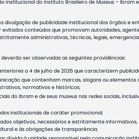
o institucional do Instituto Brasileiro de Museus – Ibra
 divulgação de publicidade institucional dos órgãos e en
 evitados conteúdos que promovam autoridades, agentes 
ritamente administrativas, técnicas, legais, emergencia
 deverão ser observadas as seguintes providências:
nteriores a 4 de julho de 2026 que caracterizem publicid
nicação que contenham marcas, slogans ou elementos da 
rativos, normativos e históricos;
ciais do Ibram e de seus museus nas redes sociais, inclus
os institucionais de caráter promocional;
dos objetivos, necessários e estritamente informativos
tural e às obrigações de transparência;
r dúvida à unidade responsável pela comunicação instituci