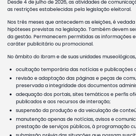
Desde 4 de julho de 2026, as atividades de comunicaçã
as restrições estabelecidas pela legislação eleitoral.
Nos três meses que antecedem as eleições, é vedada a
hipóteses previstas na legislação. Também devem ser
da gestão. Permanecem permitidas as informações est
caráter publicitário ou promocional.
No âmbito do Ibram e de suas unidades museológicas,
ocultação temporária das notícias e publicações a
revisão e adaptação das páginas e peças de comu
preservada a integridade dos documentos administ
adequação dos portais, sites temáticos e perfis ofi
publicados e aos recursos de interação;
suspensão da produção e da veiculação de conteúd
manutenção apenas de notícias, avisos e comunica
prestação de serviços públicos, à programação cul
submissão prévia das situações que possam suscita